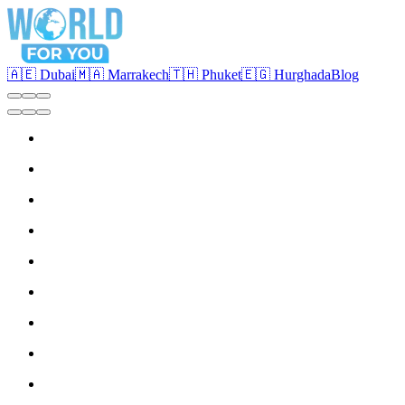
🇦🇪 Dubai
🇲🇦 Marrakech
🇹🇭 Phuket
🇪🇬 Hurghada
Blog