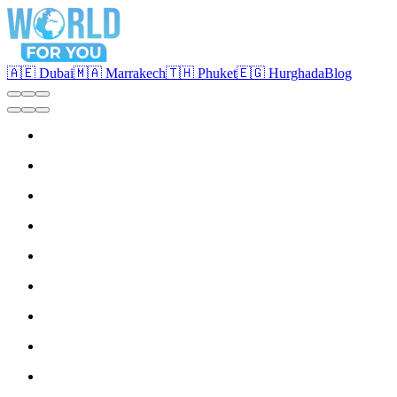
🇦🇪 Dubai
🇲🇦 Marrakech
🇹🇭 Phuket
🇪🇬 Hurghada
Blog